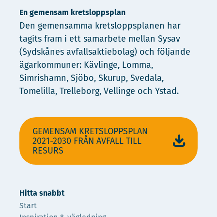
En gemensam kretsloppsplan
Den gemensamma kretsloppsplanen har
tagits fram i ett samarbete mellan Sysav
(Sydskånes avfallsaktiebolag) och följande
ägarkommuner: Kävlinge, Lomma,
Simrishamn, Sjöbo, Skurup, Svedala,
Tomelilla, Trelleborg, Vellinge och Ystad.
GEMENSAM KRETSLOPPSPLAN
2021-2030 FRÅN AVFALL TILL
RESURS
Hitta snabbt
Start