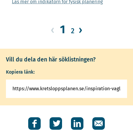
Läs mer om indikatorn för fysisk planering
1
‹
›
2
Vill du dela den här söklistningen?
Kopiera länk:
Facebook
Twitter
LinkedIn
E-
post