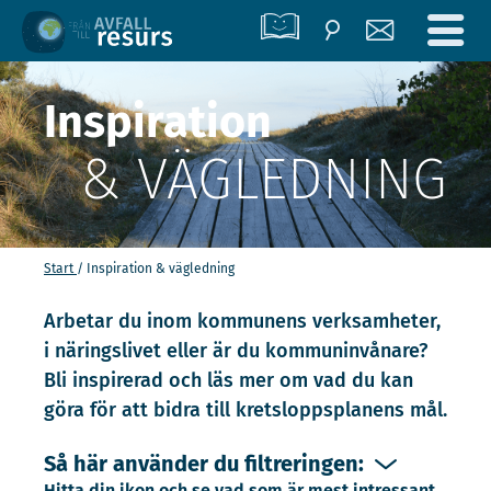
Inspiration
& VÄGLEDNING
Start
Inspiration & vägledning
Arbetar du inom kommunens verksamheter,
i näringslivet eller är du kommuninvånare?
Bli inspirerad och läs mer om vad du kan
göra för att bidra till kretsloppsplanens mål.
Så här använder du filtreringen:
Hitta din ikon och se vad som är mest intressant