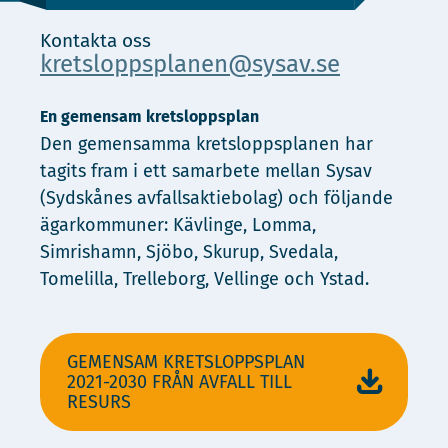
Kontakta oss
kretsloppsplanen@sysav.se
En gemensam kretsloppsplan
Den gemensamma kretsloppsplanen har
tagits fram i ett samarbete mellan Sysav
(Sydskånes avfallsaktiebolag) och följande
ägarkommuner: Kävlinge, Lomma,
Simrishamn, Sjöbo, Skurup, Svedala,
Tomelilla, Trelleborg, Vellinge och Ystad.
GEMENSAM KRETSLOPPSPLAN
2021-2030 FRÅN AVFALL TILL
RESURS