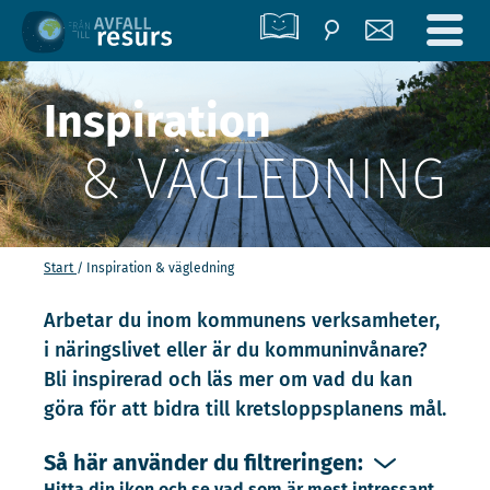
Inspiration
& VÄGLEDNING
Start
Inspiration & vägledning
Arbetar du inom kommunens verksamheter,
i näringslivet eller är du kommuninvånare?
Bli inspirerad och läs mer om vad du kan
göra för att bidra till kretsloppsplanens mål.
Så här använder du filtreringen:
Hitta din ikon och se vad som är mest intressant