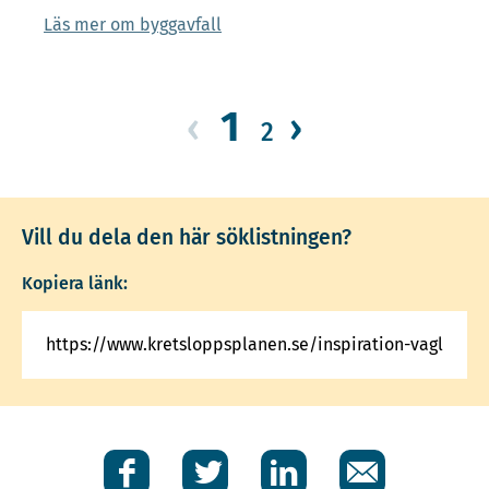
Läs mer om byggavfall
1
‹
›
2
Vill du dela den här söklistningen?
Kopiera länk:
Facebook
Twitter
LinkedIn
E-