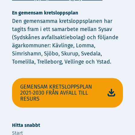
En gemensam kretsloppsplan
Den gemensamma kretsloppsplanen har
tagits fram i ett samarbete mellan Sysav
(Sydskånes avfallsaktiebolag) och följande
ägarkommuner: Kävlinge, Lomma,
Simrishamn, Sjöbo, Skurup, Svedala,
Tomelilla, Trelleborg, Vellinge och Ystad.
GEMENSAM KRETSLOPPSPLAN
2021-2030 FRÅN AVFALL TILL
RESURS
Hitta snabbt
Start