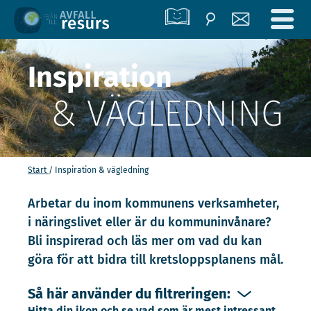
Inspiration
& VÄGLEDNING
Start
Inspiration & vägledning
Arbetar du inom kommunens verksamheter,
i näringslivet eller är du kommuninvånare?
Bli inspirerad och läs mer om vad du kan
göra för att bidra till kretsloppsplanens mål.
Så här använder du filtreringen:
Hitta din ikon och se vad som är mest intressant