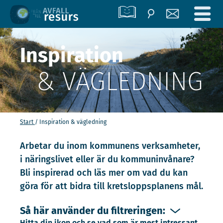
Inspiration
& VÄGLEDNING
Start
Inspiration & vägledning
Arbetar du inom kommunens verksamheter,
i näringslivet eller är du kommuninvånare?
Bli inspirerad och läs mer om vad du kan
göra för att bidra till kretsloppsplanens mål.
Så här använder du filtreringen:
Hitta din ikon och se vad som är mest intressant