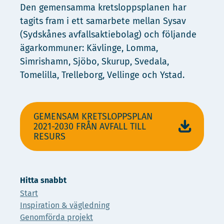
Den gemensamma kretsloppsplanen har
tagits fram i ett samarbete mellan Sysav
(Sydskånes avfallsaktiebolag) och följande
ägarkommuner: Kävlinge, Lomma,
Simrishamn, Sjöbo, Skurup, Svedala,
Tomelilla, Trelleborg, Vellinge och Ystad.
GEMENSAM KRETSLOPPSPLAN
2021-2030 FRÅN AVFALL TILL
RESURS
Hitta snabbt
Start
Inspiration & vägledning
Genomförda projekt