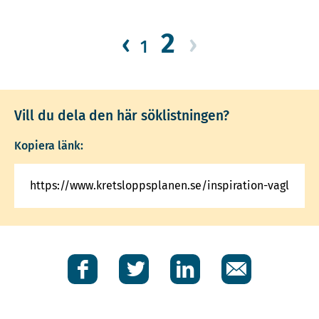
2
‹
›
1
Vill du dela den här söklistningen?
Kopiera länk:
Facebook
Twitter
LinkedIn
E-
post