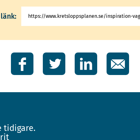
länk:
Facebook
Twitter
LinkedIn
E-
post
 tidigare.
rit