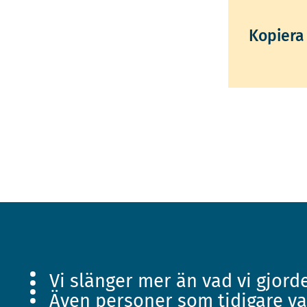
Kopiera 
Vi slänger mer än vad vi gjorde
Även personer som tidigare va