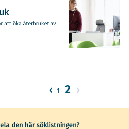
ruk
ör att öka återbruket av
2
‹
›
1
dela den här söklistningen?