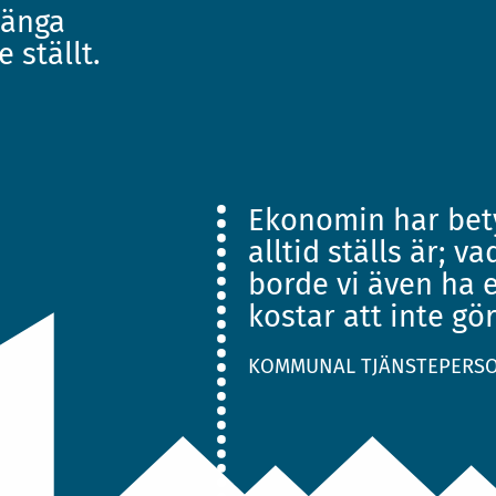
länga
 ställt.
Ekonomin har bet
alltid ställs är; v
borde vi även ha 
kostar att inte gö
KOMMUNAL TJÄNSTEPERS