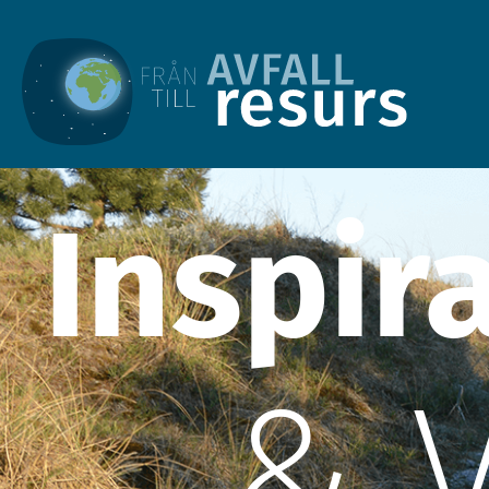
Inspir
& 