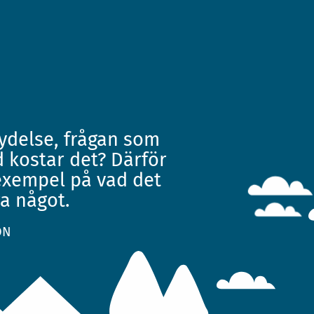
ydelse, frågan som
ad kostar det? Därför
exempel på vad det
ra något.
ON