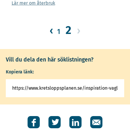
Lär mer om återbruk
2
‹
›
1
Vill du dela den här söklistningen?
Kopiera länk:
Facebook
Twitter
LinkedIn
E-
post