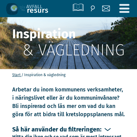
Inspiration
& VÄGLEDNING
Start
Inspiration & vägledning
Arbetar du inom kommunens verksamheter,
i näringslivet eller är du kommuninvånare?
Bli inspirerad och läs mer om vad du kan
göra för att bidra till kretsloppsplanens mål.
Så här använder du filtreringen:
Hitta din ikon och se vad som är mest intressant