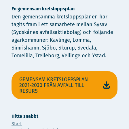
En gemensam kretsloppsplan
Den gemensamma kretsloppsplanen har
tagits fram i ett samarbete mellan Sysav
(Sydskånes avfallsaktiebolag) och följande
ägarkommuner: Kävlinge, Lomma,
Simrishamn, Sjöbo, Skurup, Svedala,
Tomelilla, Trelleborg, Vellinge och Ystad.
GEMENSAM KRETSLOPPSPLAN
2021-2030 FRÅN AVFALL TILL
RESURS
Hitta snabbt
Start