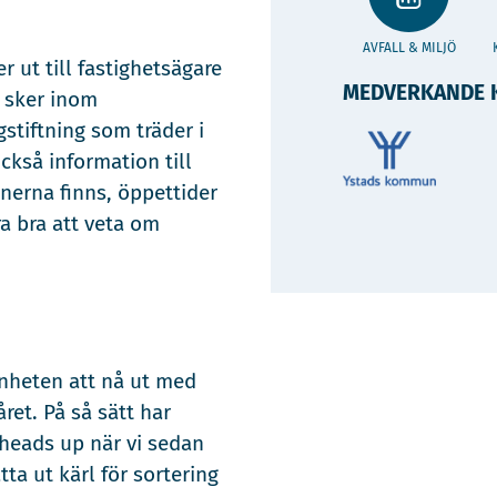
AVFALL & MILJÖ
r ut till fastighetsägare
MEDVERKANDE 
 sker inom
stiftning som träder i
ckså information till
nerna finns, öppettider
a bra att veta om
senheten att nå ut med
et. På så sätt har
 heads up när vi sedan
ta ut kärl för sortering