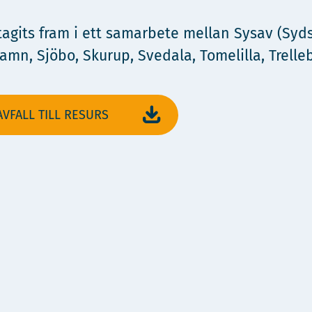
its fram i ett samarbete mellan Sysav (Sydsk
n, Sjöbo, Skurup, Svedala, Tomelilla, Trelleb
VFALL TILL RESURS