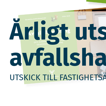
Årligt u
avfallsh
UTSKICK TILL FASTIGHET