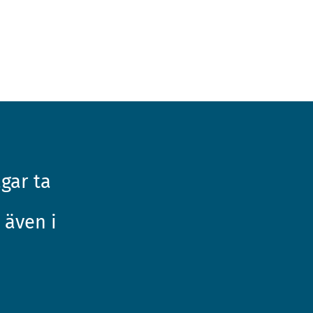
ågar ta
 även i