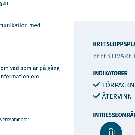
ngen
ommunikation med
KRETSLOPPSPL
EFFEKTIVARE
r om vad som är på gång
INDIKATORER
 information om
FÖRPACKN
ÅTERVINN
INTRESSEOMRÅ
 verksamheter