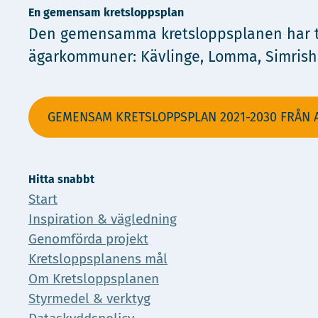
En gemensam kretsloppsplan
Den gemensamma kretsloppsplanen har tag
ägarkommuner: Kävlinge, Lomma, Simrisham
GEMENSAM KRETSLOPPSPLAN 2021-2030 FRÅN A
Hitta snabbt
Start
Inspiration & vägledning
Genomförda projekt
Kretsloppsplanens mål
Om Kretsloppsplanen
Styrmedel & verktyg