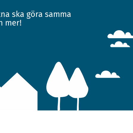
uxna ska göra samma
n mer!