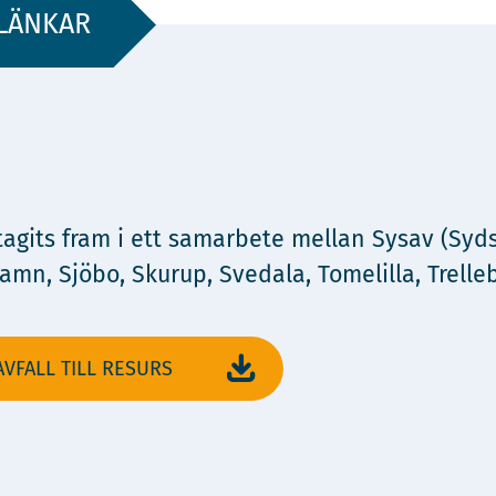
LÄNKAR
its fram i ett samarbete mellan Sysav (Sydsk
n, Sjöbo, Skurup, Svedala, Tomelilla, Trelleb
VFALL TILL RESURS