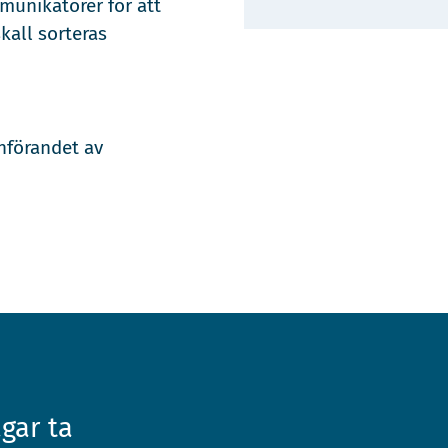
unikatörer för att
skall sorteras
nförandet av
ågar ta