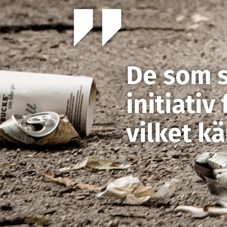
De som 
initiati
vilket kä