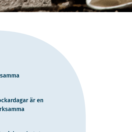
rksamma
ockardagar är en
märksamma