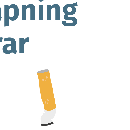
äpning
ar