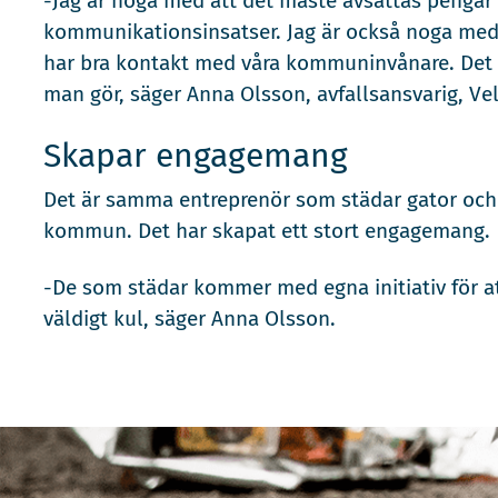
-Jag är noga med att det måste avsättas pengar f
kommunikationsinsatser. Jag är också noga med at
har bra kontakt med våra kommuninvånare. Det går
man gör, säger Anna Olsson, avfallsansvarig, V
Skapar engagemang
Det är samma entreprenör som städar gator och
kommun. Det har skapat ett stort engagemang.
-De som städar kommer med egna initiativ för a
väldigt kul, säger Anna Olsson.