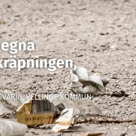
 egna
skräpningen,
SVARIG, VELLINGE KOMMUN