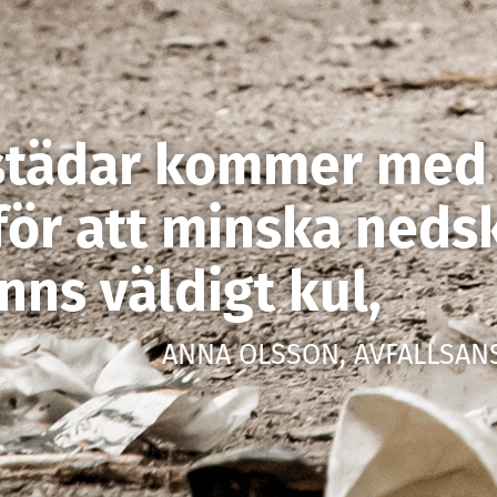
städar kommer med
v för att minska ned
nns väldigt kul,
ANNA OLSSON, AVFALLSAN