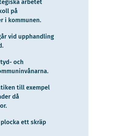
ategiska arbetet
oll på
er i kommunen.
ngår vid upphandling
d.
ityd- och
kommuninvånarna.
tiken till exempel
der då
or.
 plocka ett skräp