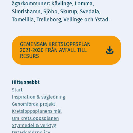
ägarkommuner: Kävlinge, Lomma,
Simrishamn, Sjöbo, Skurup, Svedala,
Tomelilla, Trelleborg, Vellinge och Ystad.
GEMENSAM KRETSLOPPSPLAN
2021-2030 FRÅN AVFALL TILL
RESURS
Hitta snabbt
Start
Inspiration & vägledning
Genomförda projekt
Kretsloppsplanens mål
Om Kretsloppsplanen
Styrmedel & verktyg
Dataskyddspolicy